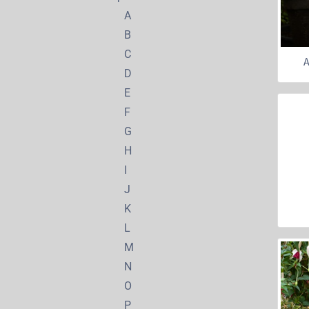
A
B
C
A
D
E
F
G
H
I
J
K
L
M
N
O
P