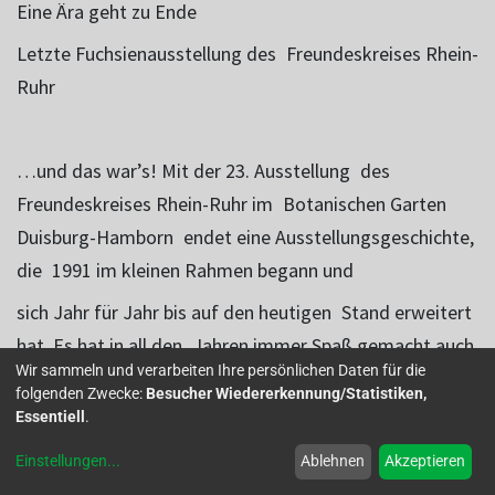
Eine Ära geht zu Ende
Letzte Fuchsienausstellung des
Freundeskreises Rhein-
Ruhr
…und das war’s! Mit der 23. Ausstellung
des
Freundeskreises Rhein-Ruhr im
Botanischen Garten
Duisburg-Hamborn
endet eine Ausstellungsgeschichte,
die
1991 im kleinen Rahmen begann und
sich Jahr für Jahr bis auf den heutigen
Stand erweitert
hat. Es hat in all den
Jahren immer Spaß gemacht auch
Wir sammeln und verarbeiten Ihre persönlichen Daten für die
wenn
man hin und wieder das Gefühl hatte, die
Arbeit
folgenden Zwecke:
Besucher Wiedererkennung/Statistiken,
übersteigt unsere Kräfte.
Essentiell
.
Einstellungen
...
Ablehnen
Akzeptieren
Irgendwie haben wir es immer wieder
geschafft und