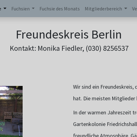
e
Fuchsien
Fuchsie des Monats
Mitgliederbereich
Ve
Freundeskreis Berlin
Kontakt: Monika Fiedler, (030) 8256537
Wir sind ein Freundeskreis,
hat. Die meisten Mitglieder 
In der warmen Jahreszeit tr
Gartenkolonie Friedrichshal
freundliche Atmosphäre. Gäs