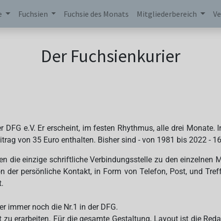
e
Fuchsien
Fuchsie des Monats
Mitgliederbereich
Ve
Der Fuchsienkurier
er DFG e.V.
Er erscheint, im festen Rhythmus, alle drei Monate.
I
trag von 35 Euro enthalten. B
isher sind - von 1981 bis 2022 - 1
en die einzige schriftliche Verbindungsstelle zu den einzelnen M
von der persönliche Kontakt, in Form von Telefon, Post, und Tre
.
ier immer noch die Nr.1 in der DFG.
ft zu erarbeiten. Für die gesamte Gestaltung, Layout ist die Red