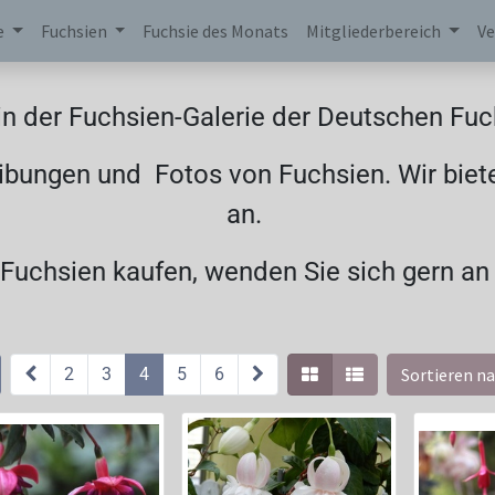
e
Fuchsien
Fuchsie des Monats
Mitgliederbereich
Ve
n der Fuchsien-Galerie der Deutschen Fuch
ibungen und Fotos von Fuchsien. Wir biet
an.
uchsien kaufen, wenden Sie sich gern an
2
3
4
5
6
Sortieren na