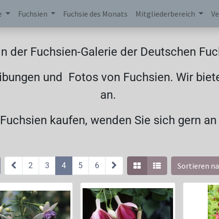
e
Fuchsien
Fuchsie des Monats
Mitgliederbereich
Ve
n der Fuchsien-Galerie der Deutschen Fuch
ibungen und Fotos von Fuchsien. Wir biet
an.
uchsien kaufen, wenden Sie sich gern an
2
3
4
5
6
Sortieren na