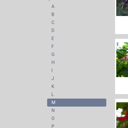
A
B
C
D
E
F
G
H
I
J
K
L
M
N
O
P