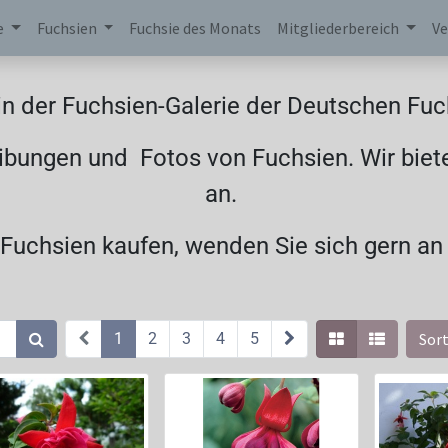
e
Fuchsien
Fuchsie des Monats
Mitgliederbereich
Ve
n der Fuchsien-Galerie der Deutschen Fuch
ibungen und Fotos von Fuchsien. Wir biet
an.
uchsien kaufen, wenden Sie sich gern an
1
2
3
4
5
Sort