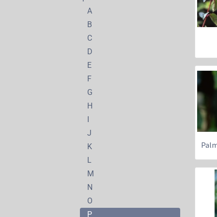
A
B
C
D
E
F
G
H
I
J
Palm
K
L
M
N
O
P