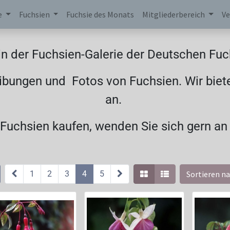
e
Fuchsien
Fuchsie des Monats
Mitgliederbereich
Ve
n der Fuchsien-Galerie der Deutschen Fuch
ibungen und Fotos von Fuchsien. Wir biet
an.
uchsien kaufen, wenden Sie sich gern an
1
2
3
4
5
Sortieren na