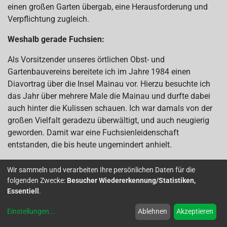
einen großen Garten übergab, eine Herausforderung und
Verpflichtung zugleich.
Weshalb gerade Fuchsien:
Als Vorsitzender unseres örtlichen Obst- und
Gartenbauvereins bereitete ich im Jahre 1984 einen
Diavortrag über die Insel Mainau vor. Hierzu besuchte ich
das Jahr über mehrere Male die Mainau und durfte dabei
auch hinter die Kulissen schauen. Ich war damals von der
großen Vielfalt geradezu überwältigt, und auch neugierig
geworden. Damit war eine Fuchsienleidenschaft
entstanden, die bis heute ungemindert anhielt.
Mein kultiviertes Sortiment:
Wir sammeln und verarbeiten Ihre persönlichen Daten für die
folgenden Zwecke:
Besucher Wiedererkennung/Statistiken,
Im Laufe der Jahre kultivierte und testete ich eine Vielzahl
Essentiell
.
von Sorten. Es war ein Kommen und Gehen in meinem
Pflanzensortiment. Manchmal wurden die groß gefüllt
Einstellungen
...
Ablehnen
Akzeptieren
blühenden, dann wieder Sorten mit kleinen Blüten