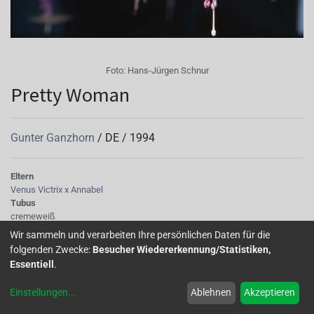
Foto:
Hans-Jürgen Schnur
Pretty Woman
Gunter Ganzhorn
/
DE
/
1994
Eltern
Venus Victrix
x
Annabel
Tubus
cremeweiß
Sepalen
Wir sammeln und verarbeiten Ihre persönlichen Daten für die
cremeweiß
folgenden Zwecke:
Besucher Wiedererkennung/Statistiken,
Korolle/Petalen
Essentiell
.
hellblau
Knospe/Blüte
Einstellungen
...
Ablehnen
Akzeptieren
einfach, mittelgross
Laub