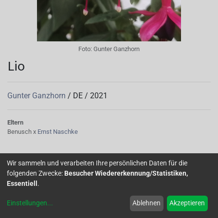
Foto:
Gunter Ganzhorn
Lio
Gunter Ganzhorn
/
DE
/
2021
Eltern
Benusch x
Ernst Naschke
Die Sorte wurde nach dem Enkelkind des Züchters benannt.
Wir sammeln und verarbeiten Ihre persönlichen Daten für die
folgenden Zwecke:
Besucher Wiedererkennung/Statistiken,
Home
Über uns
Galerie
Mitglied werden
Forum
Essentiell
.
Einstellungen
...
Ablehnen
Akzeptieren
Impressum
Datenschutz