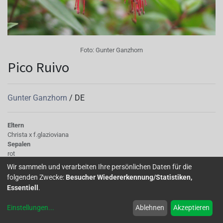
Foto:
Gunter Ganzhorn
Pico Ruivo
Gunter Ganzhorn
/
DE
Eltern
Christa x f.glazioviana
Sepalen
rot
Korolle/Petalen
Wir sammeln und verarbeiten Ihre persönlichen Daten für die
dunkelblau
folgenden Zwecke:
Besucher Wiedererkennung/Statistiken,
Knospe/Blüte
Essentiell
.
einfach
Wuchs
Einstellungen
...
Ablehnen
Akzeptieren
aufrecht, gilt als winterhart!