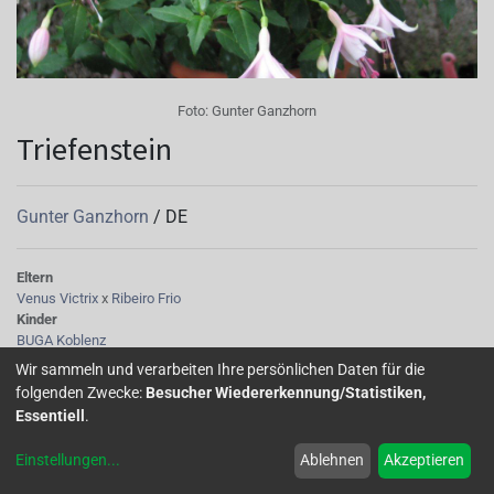
Foto:
Gunter Ganzhorn
Triefenstein
Gunter Ganzhorn
/
DE
Eltern
Venus Victrix
x
Ribeiro Frio
Kinder
BUGA Koblenz
Sepalen
Wir sammeln und verarbeiten Ihre persönlichen Daten für die
rosa
folgenden Zwecke:
Besucher Wiedererkennung/Statistiken,
Korolle/Petalen
Essentiell
.
weiß
Knospe/Blüte
Einstellungen
...
Ablehnen
Akzeptieren
einfache, kleine-mittelgroße Blüte
Wuchs