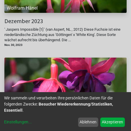
Wolfram Hänel
Dezember 2023
' Jaspers Impossible [1] ' (van Aspert, NL , 2012) Diese Fuchsie ist eine
niederländische Züchtung aus 'Göttingen' x 'White King'. Diese Sorte
wächst aufrecht bis überhängend. Die ...
Nov. 30, 2023
Wir sammeln und verarbeiten Ihre persönlichen Daten für die
folgenden Zwecke:
Besucher Wiedererkennung/Statistiken,
Wolfram Hänel
Essentiell
.
November 2023
Einstellungen
...
Ablehnen
Akzeptieren
' Lunters Trots [1] ' (Dr. S.A. Appel, NL , 1984) Diese Sorte hat sehr große