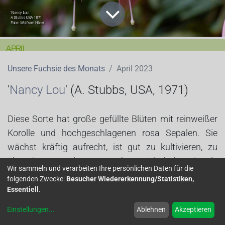
Unsere Fuchsie des Monats
April 2023
'
Nancy Lou
' (A. Stubbs, USA
, 1971)
Diese Sorte hat große gefüllte Blüten mit reinweißer
Korolle und hochgeschlagenen rosa Sepalen. Sie
wächst kräftig aufrecht, ist gut zu kultivieren, zu
überwintern und zu vermehren. Ich habe sie als
Wir sammeln und verarbeiten Ihre persönlichen Daten für die
Hochstamm im gefilterten Licht stehen. Bei guter
folgenden Zwecke:
Besucher Wiedererkennung/Statistiken,
Versorgung ist sie reichblühend mit kurzen Pausen.
Essentiell
.
Damit sie sich gut verzweigt, sollte sie entspitzt
Einstellungen
...
Ablehnen
Akzeptieren
werden.