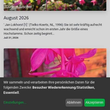
Gudrun Fischer
August 2026
' Jan Lokhorst [1] ' (Tielko Koerts, NL, 1996) Sie ist sehr kräftig aufrecht
wachsend und erreicht schon im ersten Jahr die Größe eines
Hochstamms. Schon zeitig beginnt...
Juli 31, 2026
Wir sammeln und verarbeiten Ihre persönlichen Daten für die
folgenden Zwecke:
Besucher Wiedererkennung/Statistiken,
Anja Asshoff
Essentiell
.
September 2026
Einstellungen
...
Ablehnen
Akzeptieren
' Glockenspiel [1] ' (Karl Strümper, D, 1990) Diese Fuchsie macht ihrem