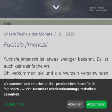
Unsere Fuchsie des Monats
Juli 2026
Fuchsie jimenezii
Fuchsia jimenezii
ist etwas weniger bekannt. Es ist
auch keine einfache Art.
Oft verkümmert sie und die Wurzeln verschwinden
(kein Dickmaulrüssler).
Wir sammeln und verarbeiten Ihre persönlichen Daten für die
folgenden Zwecke:
Besucher Wiedererkennung/Statistiken,
Aber es ist eine sehr schöne Art. Die Blüten stehen
Essentiell
.
zusammen in kleinen Rispen.
Einstellungen
...
Ablehnen
Akzeptieren
Es ist die einzige Art in der Sektion Jimenezia. Sie