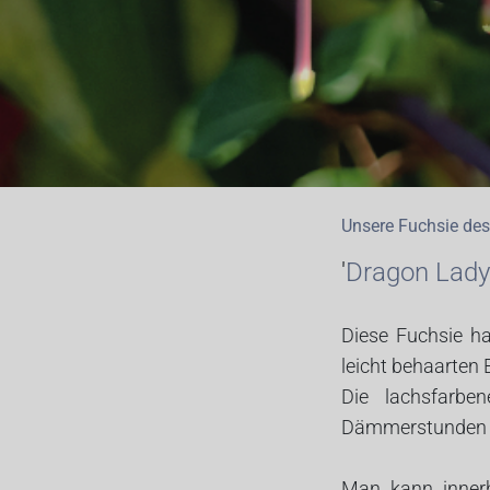
Unsere Fuchsie de
'
Dragon Lady
Diese Fuchsie h
leicht behaarten B
Die lachsfarbe
Dämmerstunden sc
Man kann innerh