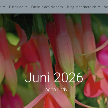
e
Fuchsien
Fuchsie des Monats
Mitgliederbereich
Ve
Juni 2026
'Dragon Lady'