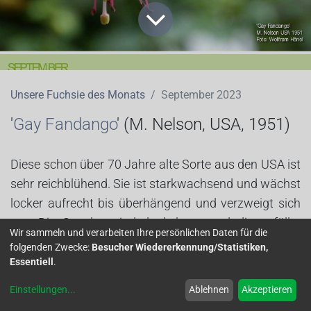
Unsere Fuchsie des Monats
September 2023
'
Gay Fandango
' (M. Nelson, USA
, 1951)
Diese schon über 70 Jahre alte Sorte aus den USA ist
sehr reichblühend. Sie ist starkwachsend und wächst
locker aufrecht bis überhängend und verzweigt sich
gut. Die Sepalen sind dunkelrosa und die gefüllte
Wir sammeln und verarbeiten Ihre persönlichen Daten für die
Korolle purpurrosa mit orange.
folgenden Zwecke:
Besucher Wiedererkennung/Statistiken,
Essentiell
.
Die Vermehrung ist einfach und die Pflanzen sind gut
Einstellungen
...
Ablehnen
Akzeptieren
zu überwintern.