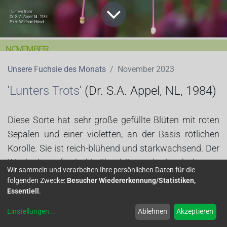
Unsere Fuchsie des Monats
November 2023
'
Lunters Trots
' (Dr. S.A. Appel, NL
, 1984)
Diese Sorte hat sehr große gefüllte Blüten mit roten
Sepalen und einer violetten, an der Basis rötlichen
Korolle. Sie ist reich-blühend und starkwachsend. Der
Wuchs ist aufrecht bis über-hängend mit sehr langen
Wir sammeln und verarbeiten Ihre persönlichen Daten für die
Trieben, die mehrmals gestutzt werden sollten.
folgenden Zwecke:
Besucher Wiedererkennung/Statistiken,
Essentiell
.
Diese Fuchsie eignet sich für große Ampeln oder
Einstellungen
...
Ablehnen
Akzeptieren
kräftige Hochstämme. Die Kultur ist problemlos.