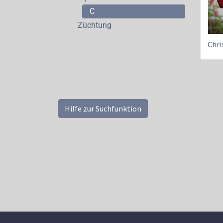
C
Züchtung
Chri
Diese Fuchsie wur
Hilfe zur Suchfunktion