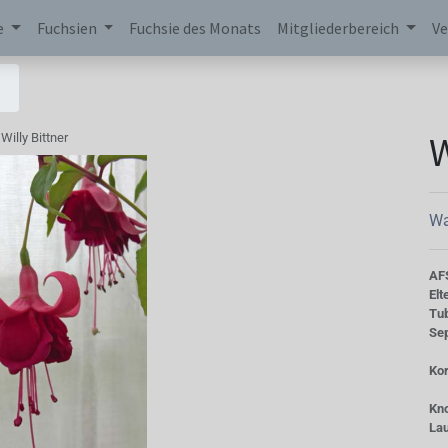
e
Fuchsien
Fuchsie des Monats
Mitgliederbereich
Ve
W
Willy Bittner
Wa
AF
Elt
Tu
Se
Kor
Kn
La