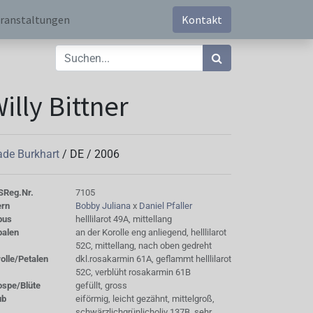
ranstaltungen
Kontakt
illy Bittner
de Burkhart
/
DE
/
2006
S
Reg.Nr.
7105
ern
Bobby Juliana
x
Daniel Pfaller
bus
helllilarot 49A, mittellang
palen
an der Korolle eng anliegend, helllilarot
52C, mittellang, nach oben gedreht
olle/Petalen
dkl.rosakarmin 61A, geflammt helllilarot
52C, verblüht rosakarmin 61B
ospe/Blüte
gefüllt, gross
ub
eiförmig, leicht gezähnt, mittelgroß,
schwärzlichgrünlicholiv 137B, sehr