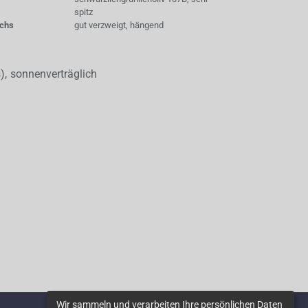
spitz
chs
gut verzweigt, hängend
s), sonnenverträglich
Wir sammeln und verarbeiten Ihre persönlichen Daten