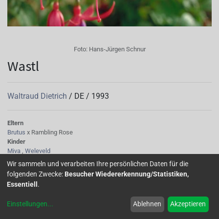
Foto:
Hans-Jürgen Schnur
Wastl
Waltraud Dietrich
/
DE
/
1993
Eltern
Brutus
x Rambling Rose
Kinder
Miva
,
Weleveld
Tubus
Wir sammeln und verarbeiten Ihre persönlichen Daten für die
pinkfarben
folgenden Zwecke:
Besucher Wiedererkennung/Statistiken,
Sepalen
Essentiell
.
pinkfarben
Korolle/Petalen
Einstellungen
...
Ablehnen
Akzeptieren
mit pinkfarbenen Zeichnungen, violettlila
Staubgefäße