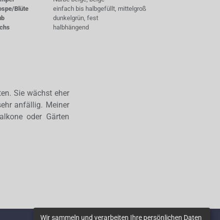
ospe/Blüte
einfach bis halbgefüllt, mittelgroß
ub
dunkelgrün, fest
chs
halbhängend
ten. Sie wächst eher
ehr anfällig. Meiner
alkone oder Gärten
Wir sammeln und verarbeiten Ihre persönlichen Daten