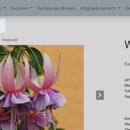
e
Fuchsien
Fuchsie des Monats
Mitgliederbereich
Ve
Weleveld
Ka
AF
Elt
Tu
Se
Kor
St
St