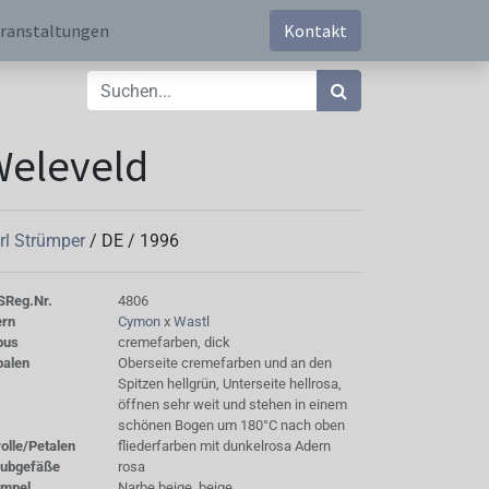
ranstaltungen
Kontakt
Weleveld
rl Strümper
/
DE
/
1996
S
Reg.Nr.
4806
ern
Cymon
x
Wastl
bus
cremefarben, dick
palen
Oberseite cremefarben und an den
Spitzen hellgrün, Unterseite hellrosa,
öffnen sehr weit und stehen in einem
schönen Bogen um 180°C nach oben
olle/Petalen
fliederfarben mit dunkelrosa Adern
aubgefäße
rosa
empel
Narbe beige, beige