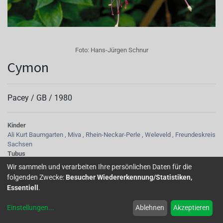
Foto:
Hans-Jürgen Schnur
Cymon
Pacey /
GB
/
1980
Kinder
Ali Kurt Baumgarten
,
Miva
,
Rhein-Neckar-Perle
,
Weleveld
,
Freundeskreis
Sachsen
Tubus
rotweiß gestreift
Wir sammeln und verarbeiten Ihre persönlichen Daten für die
Sepalen
folgenden Zwecke:
Besucher Wiedererkennung/Statistiken,
cremerosa
Essentiell
.
Korolle/Petalen
hellblau mit karmin
Einstellungen
...
Ablehnen
Akzeptieren
Staubgefäße
lila