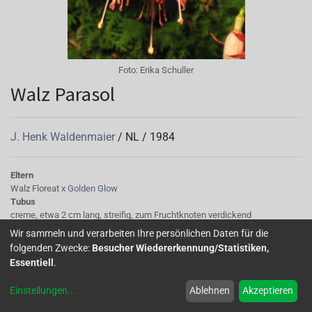
Foto:
Erika Schuller
Walz Parasol
J. Henk Waldenmaier
/
NL
/
1984
Eltern
Walz Floreat x
Golden Glow
Tubus
creme, etwa 2 cm lang, streifig, zum Fruchtknoten verdickend
Sepalen
Wir sammeln und verarbeiten Ihre persönlichen Daten für die
Spitzen später leicht aufgebogen, horizontal abstehend, lang, oberseits
folgenden Zwecke:
Besucher Wiedererkennung/Statistiken,
creme, rosa überhaucht, schmal, unterseits rosa
Essentiell
.
Korolle/Petalen
Blütenblätter etwas angespreizt, an der Basis heller, einfach, gefärbt,
Einstellungen
...
Ablehnen
Akzeptieren
innen etwas kräftiger rosarot, rosarot
Staubgefäße