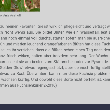
to:
Anja Asshoff
zu meinen Favoriten. Sie ist wirklich pflegeleicht und verträgt
h recht wenig aus. Sie bildet Blüten wie ein Wasserfall, legt 
ann noch einmal voll durchzustarten sofern man sie ausreich
lgrün und mit den leuchend orangefarbenen Blüten hat diese Fuc
sei es ihr verziehen, dass die Blüten schon einen Tag nach d
nz frisch wirken, halten aber trotzdem sehr lang. Der Wuchs 
n erzieht sie am besten zum Stämmchen oder zur Pyramide. I
olden Glow‘ etwas regengeschützt, aber dennoch luftig stellt
 etwas zu Rost. Überwintern kann man diese Fuchsie probleml
 wachsen kräftig. Und obwohl diese Sorte nicht perfekt ist, kann
mmen aus Fuchsienkurier 2-2016)