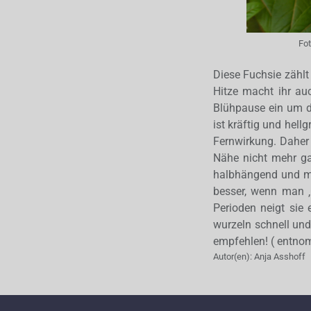
Fo
Diese Fuchsie zählt 
Hitze macht ihr auc
Blühpause ein um d
ist kräftig und hel
Fernwirkung. Daher 
Nähe nicht mehr ga
halbhängend und ma
besser, wenn man ‚G
Perioden neigt sie
wurzeln schnell und
empfehlen! ( entno
Autor(en):
Anja Asshoff