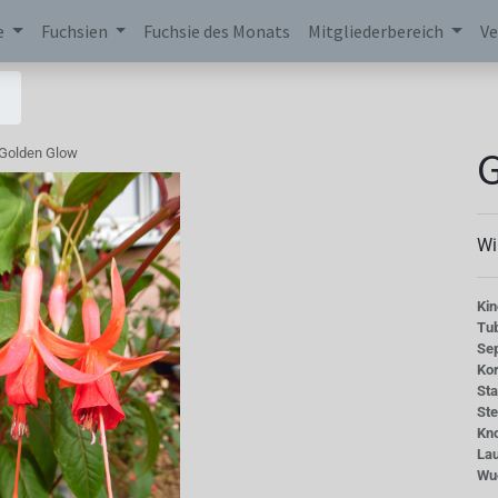
e
Fuchsien
Fuchsie des Monats
Mitgliederbereich
Ve
Golden Glow
Wi
Kin
Tu
Se
Kor
St
St
Kn
La
Wu