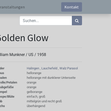
ranstaltungen
Kontakt
Golden Glow
lliam Munkner /
US
/
1958
der
Halingen
,
Lauchefeld
,
Walz Parasol
bus
hellorange
palen
hellorange mit dunklerer Unterseite
olle/Petalen
orange
aubgefäße
orange
empel
gelborange
ospe/Blüte
einfach, groß
ub
mittelgrün und recht groß
chs
überhängend