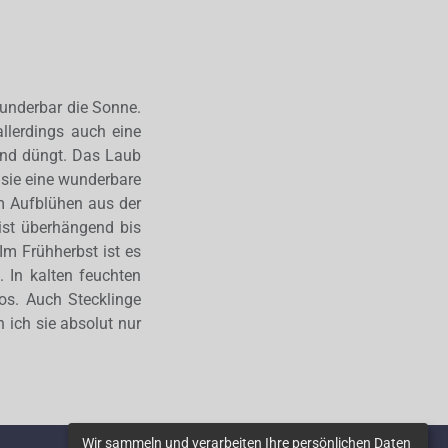
 wunderbar die Sonne.
allerdings auch eine
end düngt. Das Laub
hsie eine wunderbare
em Aufblühen aus der
ist überhängend bis
m Frühherbst ist es
. In kalten feuchten
os. Auch Stecklinge
 ich sie absolut nur
Wir sammeln und verarbeiten Ihre persönlichen Daten