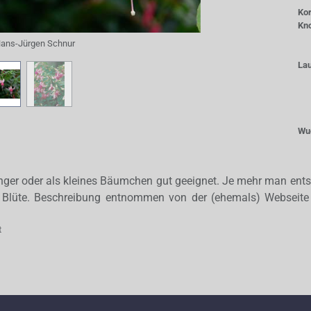
Kor
Kn
ans-Jürgen Schnur
La
Wu
änger oder als kleines Bäumchen gut geeignet. Je mehr man entsp
die Blüte. Beschreibung entnommen von der (ehemals) Webseite
t