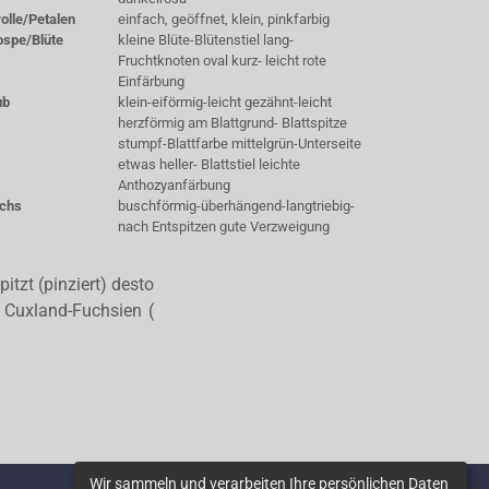
olle/Petalen
einfach, geöffnet, klein, pinkfarbig
ospe/Blüte
kleine Blüte-Blütenstiel lang-
Fruchtknoten oval kurz- leicht rote
Einfärbung
ub
klein-eiförmig-leicht gezähnt-leicht
herzförmig am Blattgrund- Blattspitze
stumpf-Blattfarbe mittelgrün-Unterseite
etwas heller- Blattstiel leichte
Anthozyanfärbung
chs
buschförmig-überhängend-langtriebig-
nach Entspitzen gute Verzweigung
itzt (pinziert) desto
 Cuxland-Fuchsien (
Wir sammeln und verarbeiten Ihre persönlichen Daten