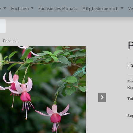
e
Fuchsien
Fuchsie des Monats
Mitgliederbereich
Ve
P
Pepeline
Ha
Elt
Kin
Tu
Se