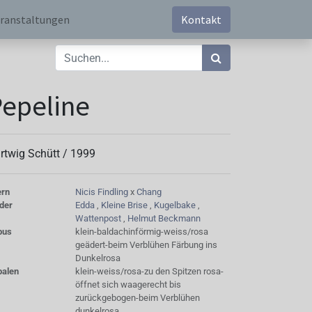
ranstaltungen
Kontakt
epeline
rtwig Schütt /
1999
ern
Nicis Findling
x
Chang
der
Edda
,
Kleine Brise
,
Kugelbake
,
Wattenpost
,
Helmut Beckmann
bus
klein-baldachinförmig-weiss/rosa
geädert-beim Verblühen Färbung ins
Dunkelrosa
palen
klein-weiss/rosa-zu den Spitzen rosa-
öffnet sich waagerecht bis
zurückgebogen-beim Verblühen
dunkelrosa