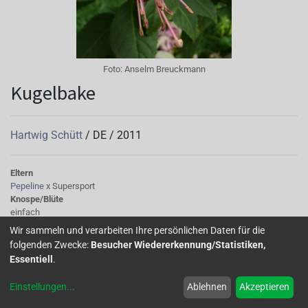
Foto:
Anselm Breuckmann
Kugelbake
Hartwig Schütt
/
DE
/
2011
Eltern
Pepeline
x Supersport
Knospe/Blüte
einfach
Wuchs
Wir sammeln und verarbeiten Ihre persönlichen Daten für die
aufrecht
folgenden Zwecke:
Besucher Wiedererkennung/Statistiken,
Essentiell
.
Einstellungen
...
Ablehnen
Akzeptieren
Home
Über uns
Galerie
Mitglied werden
Forum