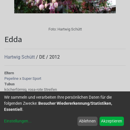
Foto:
Hartwig Schütt
Edda
Hartwig Schütt
/
DE
/
2012
Eltern
Pepeline
x
Super Sport
Tubus
köcherförmig, rosa-rote Streifen
Sepalen
Wir sammeln und verarbeiten Ihre persönlichen Daten für die
hellrosa - weiss mit grünen Spitzen
folgenden Zwecke:
Besucher Wiedererkennung/Statistiken,
Korolle/Petalen
Essentiell
.
hell pink mit roten Streifen, leicht faltig
Knospe/Blüte
Einstellungen
...
Ablehnen
Akzeptieren
einfach, mittel groß
Laub