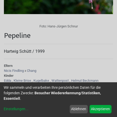
Foto:
Hans-Jürgen Schnur
Pepeline
Hartwig Schütt /
1999
Eltern
Nicis Findling
x
Chang
Kinder
Edda
,
Kleine Brise
,
Kugelbake
,
Wattenpost
,
Helmut Beckmann
Tubus
Wir sammeln und verarbeiten Ihre persönlichen Daten für die
klein-baldachinförmig-weiss/rosa geädert-beim Verblühen Färbung ins
folgenden Zwecke:
Besucher Wiedererkennung/Statistiken,
Dunkelrosa
Essentiell
.
Sepalen
klein-weiss/rosa-zu den Spitzen rosa-öffnet sich waagerecht bis
Einstellungen
...
Ablehnen
Akzeptieren
zurückgebogen-beim Verblühen dunkelrosa
Korolle/Petalen