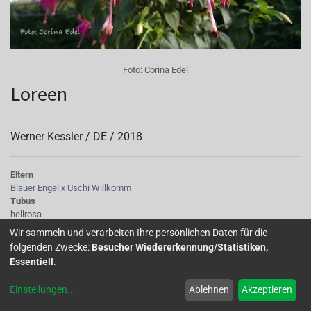
Foto:
Corina Edel
Loreen
Werner Kessler /
DE
/
2018
Eltern
Blauer Engel
x
Uschi Willkomm
Tubus
hellrosa
Sepalen
Wir sammeln und verarbeiten Ihre persönlichen Daten für die
Unterseite dunkler, hellrosa
folgenden Zwecke:
Besucher Wiedererkennung/Statistiken,
Korolle/Petalen
Essentiell
.
leuchtend rosa
Staubgefäße
Einstellungen
...
Ablehnen
Akzeptieren
hellrosa
Stempel