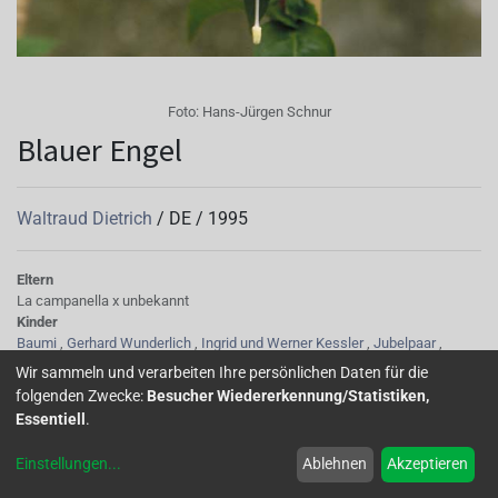
Foto:
Hans-Jürgen Schnur
Blauer Engel
Waltraud Dietrich
/
DE
/
1995
Eltern
La campanella x unbekannt
Kinder
Baumi
,
Gerhard Wunderlich
,
Ingrid und Werner Kessler
,
Jubelpaar
,
Loreen
,
Werner Kessler
,
Zwönitztal
Wir sammeln und verarbeiten Ihre persönlichen Daten für die
Tubus
folgenden Zwecke:
Besucher Wiedererkennung/Statistiken,
cremeweiß mit glasigen Streifen, kurz
Essentiell
.
Sepalen
breit, später auch hochstehend, später färben sich die Spitzen rötlich,
Einstellungen
...
Ablehnen
Akzeptieren
weiß, zunächst abstehend
Korolle/Petalen