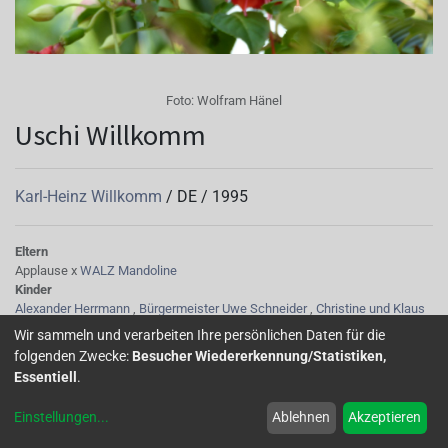
Foto:
Wolfram Hänel
Uschi Willkomm
Karl-Heinz Willkomm
/
DE
/
1995
Eltern
Applause x
WALZ Mandoline
Kinder
Alexander Herrmann
,
Bürgermeister Uwe Schneider
,
Christine und Klaus
Harnisch
,
Greifensteine
,
Loreen
Wir sammeln und verarbeiten Ihre persönlichen Daten für die
Tubus
folgenden Zwecke:
Besucher Wiedererkennung/Statistiken,
helles orange mit Streifen
Essentiell
.
Sepalen
orange
Einstellungen
...
Ablehnen
Akzeptieren
Korolle/Petalen
orangerot