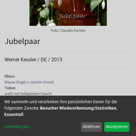
Foto:
Claudia Denter
Jubelpaar
Werner Kessler /
DE
/
2013
Eltern
Blauer Engel
x
Jasmin Grund
Tubus
weiß mit hellgrünem Hauch
Sepalen
Wir sammeln und verarbeiten Ihre persönlichen Daten für die
Oberseite weiß, Unterseite hellrosa
folgenden Zwecke:
Besucher Wiedererkennung/Statistiken,
Korolle/Petalen
Essentiell
.
an der Basis violett-rote Flecken., bei reifen Blüten in purpur übergehend,
blau
Einstellungen
...
Ablehnen
Akzeptieren
Knospe/Blüte
Blüte mittelgroß, gefüllt