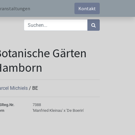
ranstaltungen
Kontakt
otanische Gärten
Hamborn
rcel Michiels
/
BE
S
Reg.Nr.
7388
ern
'Manfried Kleinau' x 'De Boerin'