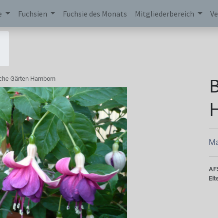
e
Fuchsien
Fuchsie des Monats
Mitgliederbereich
Ve
B
che Gärten Hamborn
Ma
AF
Elt