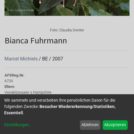
Foto:
Claudia Denter
Bianca Fuhrmann
Marcel Michiels
/
BE
/
2007
AFS
Reg.Nr.
6720
Eltern
Vendelzwaaier x Hampshire
Knospe/Blüte
Wir sammeln und verarbeiten Ihre persönlichen Daten für die
gefüllt
folgenden Zwecke:
Besucher Wiedererkennung/Statistiken,
Wuchs
Essentiell
.
aufrecht
Einstellungen
...
Ablehnen
Akzeptieren
Diese Sorte hat zwar bei mir erst spät zu blühen