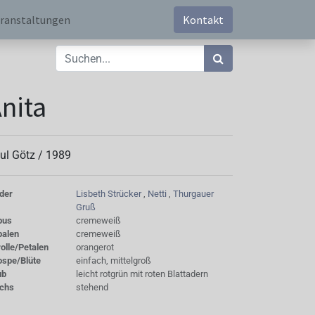
ranstaltungen
Kontakt
nita
ul Götz /
1989
der
Lisbeth Strücker
,
Netti
,
Thurgauer
Gruß
bus
cremeweiß
palen
cremeweiß
olle/Petalen
orangerot
ospe/Blüte
einfach, mittelgroß
ub
leicht rotgrün mit roten Blattadern
chs
stehend