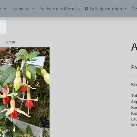
e
Fuchsien
Fuchsie des Monats
Mitgliederbereich
Ve
A
Anita
Pa
Kin
Tu
Se
Kor
Kn
La
Wu