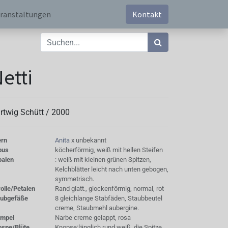
ranstaltungen
Kontakt
etti
rtwig Schütt /
2000
ern
Anita
x unbekannt
bus
köcherförmig, weiß mit hellen Steifen
palen
: weiß mit kleinen grünen Spitzen,
Kelchblätter leicht nach unten gebogen,
symmetrisch.
olle/Petalen
Rand glatt., glockenförmig, normal, rot
aubgefäße
8 gleichlange Stabfäden, Staubbeutel
creme, Staubmehl aubergine.
empel
Narbe creme gelappt, rosa
ospe/Blüte
Knopse:länglich rund weiß, die Spitze