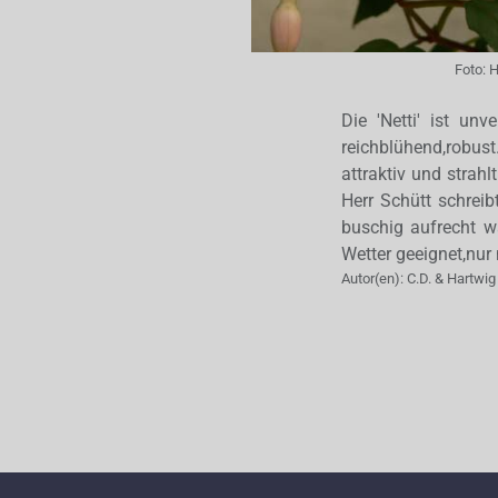
Foto:
H
Die 'Netti' ist un
reichblühend,robus
attraktiv und strahl
Herr Schütt schreib
buschig aufrecht wa
Wetter geeignet,nur 
Autor(en):
C.D. & Hartwig