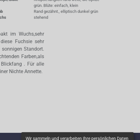
grün. Blüte: einfach, klein
ub
Rand gezähnt., elliptisch dunkel grün
chs
stehend
mpakt im Wuchs,sehr
 diese Fuchsie sehr
en sonnigen Standort.
uchtenden Farben,als
Blickfang . Für alle
iner Nichte Annette.
Wir sammeln und verarbeiten Ihre persönlichen Daten