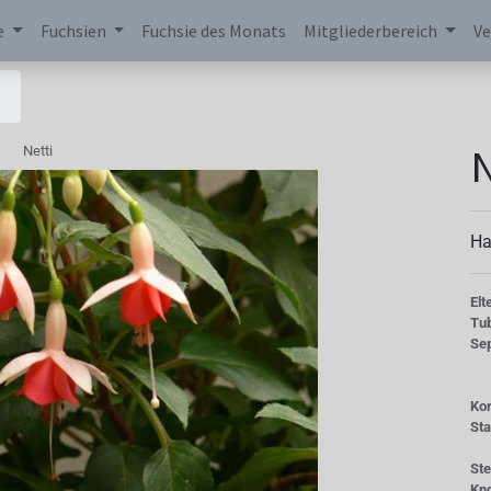
e
Fuchsien
Fuchsie des Monats
Mitgliederbereich
Ve
N
Netti
Ha
Elt
Tu
Se
Kor
St
St
Kn