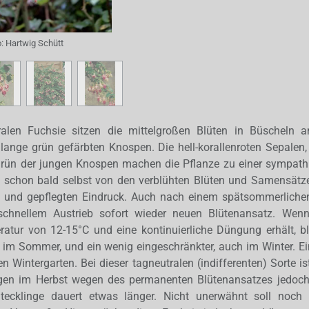
o:
Hartwig Schütt
ralen Fuchsie sitzen die mittelgroßen Blüten in Büscheln a
 lange grün gefärbten Knospen. Die hell-korallenroten Sepalen, 
Grün der jungen Knospen machen die Pflanze zu einer sympath
e schon bald selbst von den verblühten Blüten und Samensätzen
en und gepflegten Eindruck. Auch nach einem spätsommerlichen
schnellem Austrieb sofort wieder neuen Blütenansatz. Wenn
eratur von 12-15°C und eine kontinuierliche Düngung erhält, b
 im Sommer, und ein wenig eingeschränkter, auch im Winter. E
n Wintergarten. Bei dieser tagneutralen (indifferenten) Sorte 
ingen im Herbst wegen des permanenten Blütenansatzes jedoch
tecklinge dauert etwas länger. Nicht unerwähnt soll noch d