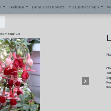
e
Fuchsien
Fuchsie des Monats
Mitgliederbereich
Ve
L
sbeth Strücker
Ha
Elt
Tu
Se
Kor
Kn