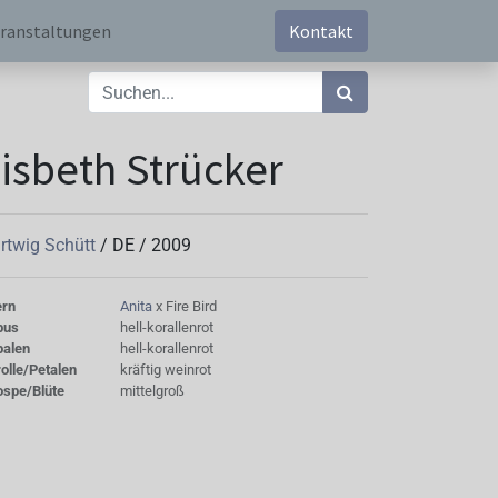
ranstaltungen
Kontakt
isbeth Strücker
rtwig Schütt
/
DE
/
2009
ern
Anita
x Fire Bird
bus
hell-korallenrot
palen
hell-korallenrot
olle/Petalen
kräftig weinrot
ospe/Blüte
mittelgroß