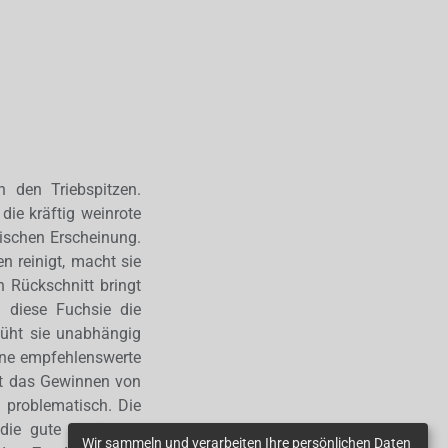
n den Triebspitzen.
die kräftig weinrote
ischen Erscheinung.
 reinigt, macht sie
 Rückschnitt bringt
 diese Fuchsie die
lüht sie unabhängig
ine empfehlenswerte
ist das Gewinnen von
 problematisch. Die
ie gute natürliche
Wir sammeln und verarbeiten Ihre persönlichen Daten