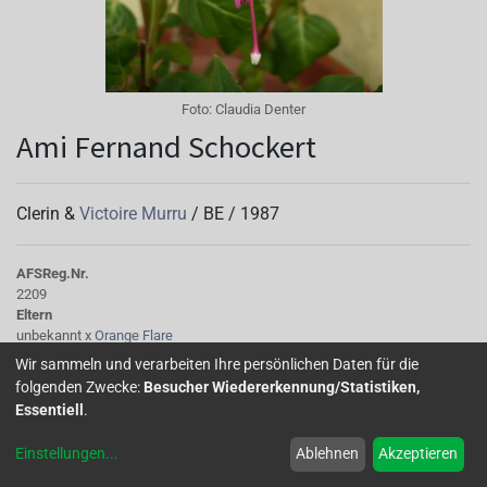
Foto:
Claudia Denter
Ami Fernand Schockert
Clerin &
Victoire Murru
/
BE
/
1987
AFS
Reg.Nr.
2209
Eltern
unbekannt x
Orange Flare
Wir sammeln und verarbeiten Ihre persönlichen Daten für die
folgenden Zwecke:
Besucher Wiedererkennung/Statistiken,
Sie ist, wenn sie denn blüht, wirklich von strahlender
Essentiell
.
Schönheit. Ein sonniger Standort bekommt ihr nicht nur
sehr gut, nein, auch gerade das Sonnenlicht hebt ihre
Einstellungen
...
Ablehnen
Akzeptieren
Leuchtkraft besonders hervor. Sie wächst aufrecht und