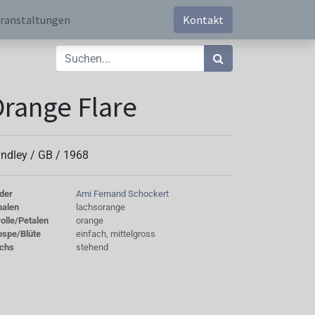
ranstaltungen
Kontakt
range Flare
ndley /
GB
/
1968
der
Ami Fernand Schockert
palen
lachsorange
olle/Petalen
orange
ospe/Blüte
einfach, mittelgross
chs
stehend