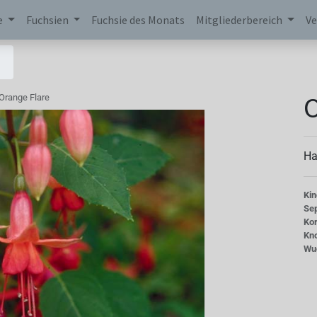
e
Fuchsien
Fuchsie des Monats
Mitgliederbereich
Ve
O
Orange Flare
Ha
Kin
Se
Kor
Kn
Wu