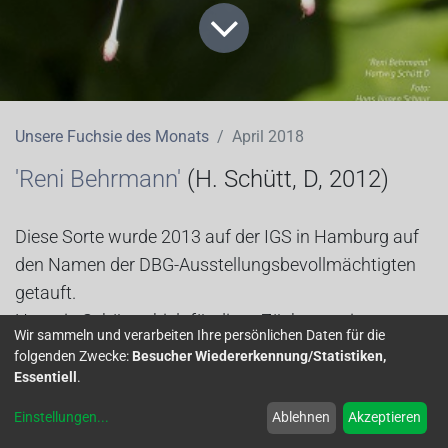
Unsere Fuchsie des Monats
April 2018
'Reni Behrmann'
(H. Schütt, D, 2012)
Diese Sorte wurde 2013 auf der IGS in Hamburg auf
den Namen der DBG-Ausstellungsbevollmächtigten
getauft.
Hartwig Schütt erhielt für diese Züchtung eine
Wir sammeln und verarbeiten Ihre persönlichen Daten für die
Goldmedaille.
folgenden Zwecke:
Besucher Wiedererkennung/Statistiken,
Diese Sorte wächst halbhängend und die Blüten sind
Essentiell
.
gefüllt. Sie steht bei mir im Halbschatten.
Einstellungen
...
Ablehnen
Akzeptieren