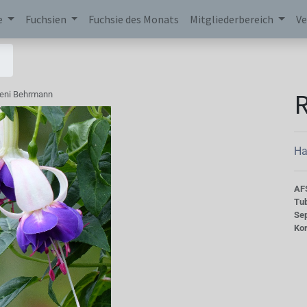
e
Fuchsien
Fuchsie des Monats
Mitgliederbereich
Ve
eni Behrmann
Ha
AF
Tu
Se
Kor