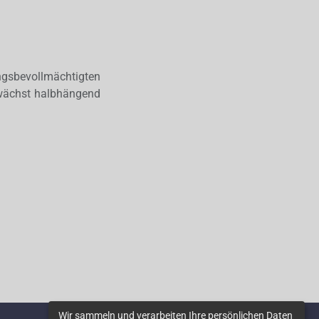
ngsbevollmächtigten
e wächst halbhängend
Wir sammeln und verarbeiten Ihre persönlichen Daten