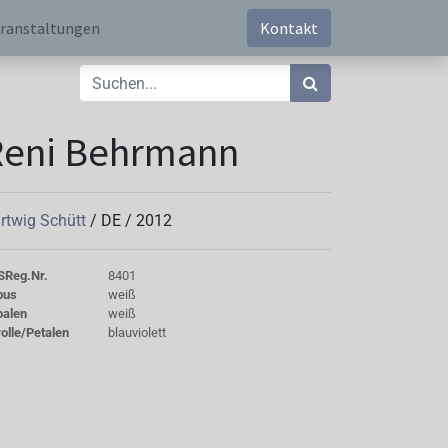
ranstaltungen
Kontakt
Reni Behrmann
rtwig Schütt
/
DE
/
2012
S
Reg.Nr.
8401
bus
weiß
palen
weiß
olle/Petalen
blauviolett