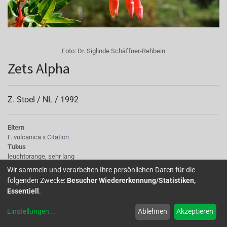
Foto:
Dr. Siglinde Schäffner-Rehbein
Zets Alpha
Z. Stoel /
NL
/
1992
Eltern
F. vulcanica x
Citation
Tubus
leuchtorange, sehr lang
Sepalen
Wir sammeln und verarbeiten Ihre persönlichen Daten für die
kurz, leuchtorange, öffnen auf max. 45 °
folgenden Zwecke:
Besucher Wiedererkennung/Statistiken,
Korolle/Petalen
Essentiell
.
reinorange
Staubgefäße
Einstellungen
...
Ablehnen
Akzeptieren
cremefarben, kaum sichtbar, sehr kurz
Stempel