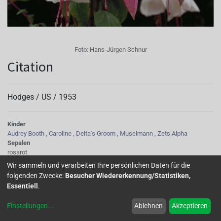
Foto:
Hans-Jürgen Schnur
Citation
Hodges /
US
/
1953
Kinder
Audrey Booth
,
Caroline
,
Delta's Groom
,
Muselmann
,
Zets Alpha
Sepalen
rosarot
Korolle/Petalen
Wir sammeln und verarbeiten Ihre persönlichen Daten für die
weiß
folgenden Zwecke:
Besucher Wiedererkennung/Statistiken,
Knospe/Blüte
Essentiell
.
einfach, gross
Wuchs
Einstellungen
...
Ablehnen
Akzeptieren
stehend