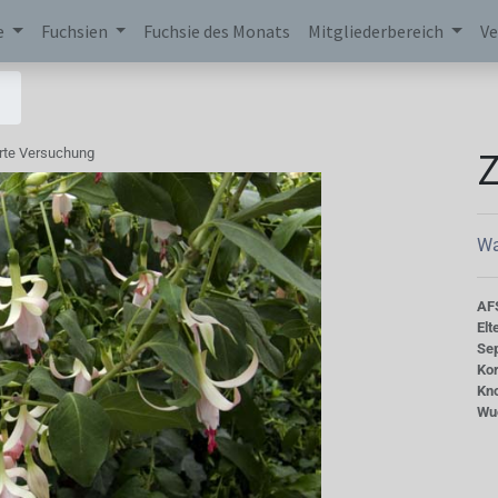
e
Fuchsien
Fuchsie des Monats
Mitgliederbereich
Ve
Z
rte Versuchung
Wa
AF
Elt
Se
Kor
Kn
Wu