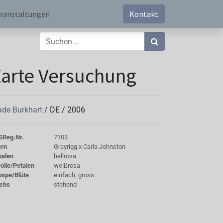
ranstaltungen
Kontakt
arte Versuchung
de Burkhart
/
DE
/
2006
S
Reg.Nr.
7103
ern
Grayrigg x Carla Johnston
palen
hellrosa
olle/Petalen
weißrosa
ospe/Blüte
einfach, gross
chs
stehend