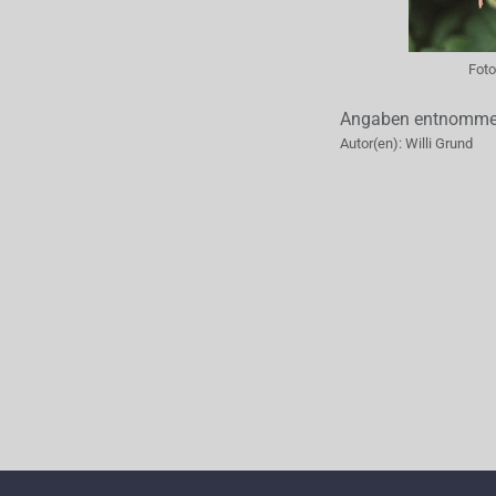
Foto
Angaben entnommen 
Autor(en):
Willi Grund