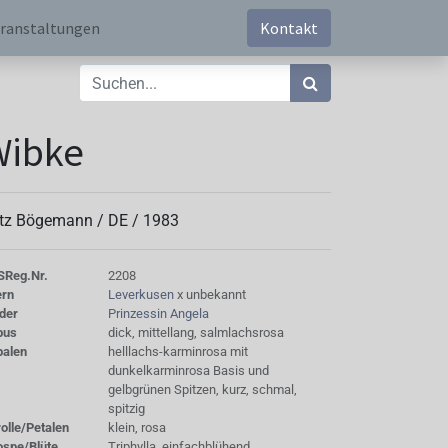
ranstaltungen
Kontakt
Wibke
tz Bögemann /
DE
/
1983
S
Reg.Nr.
2208
ern
Leverkusen
x unbekannt
der
Prinzessin Angela
bus
dick, mittellang, salmlachsrosa
palen
helllachs-karminrosa mit
dunkelkarminrosa Basis und
gelbgrünen Spitzen, kurz, schmal,
spitzig
olle/Petalen
klein, rosa
ospe/Blüte
Triphylla, einfachblühend