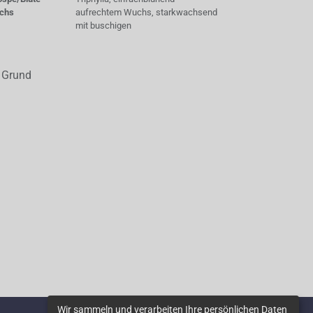
chs
aufrechtem Wuchs, starkwachsend
mit buschigen
i Grund
Wir sammeln und verarbeiten Ihre persönlichen Daten