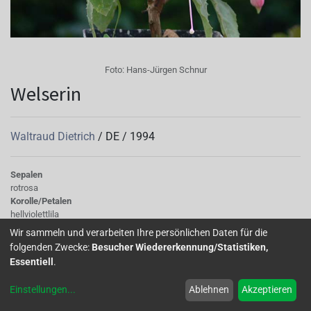
Foto:
Hans-Jürgen Schnur
Welserin
Waltraud Dietrich
/
DE
/
1994
Sepalen
rotrosa
Korolle/Petalen
hellviolettlila
Knospe/Blüte
Wir sammeln und verarbeiten Ihre persönlichen Daten für die
gefüllt, gross
folgenden Zwecke:
Besucher Wiedererkennung/Statistiken,
Wuchs
Essentiell
.
halb hängend
Einstellungen
...
Ablehnen
Akzeptieren