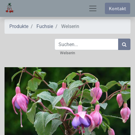
Kontakt
Produkte
Fuchsie
Welserin
Welserin