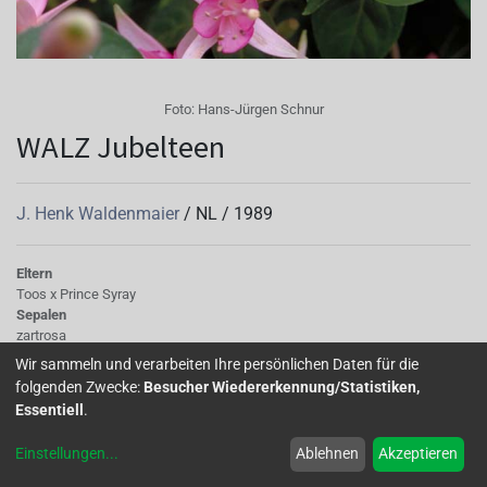
Foto:
Hans-Jürgen Schnur
WALZ Jubelteen
J. Henk Waldenmaier
/
NL
/
1989
Eltern
Toos x Prince Syray
Sepalen
zartrosa
Korolle/Petalen
Wir sammeln und verarbeiten Ihre persönlichen Daten für die
rosa
folgenden Zwecke:
Besucher Wiedererkennung/Statistiken,
Knospe/Blüte
Essentiell
.
einfach, mittelgross
Wuchs
Einstellungen
...
Ablehnen
Akzeptieren
stehend